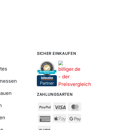
SICHER EINKAUFEN
tes
smessen
bauen
ZAHLUNGSARTEN
n
ßen
se