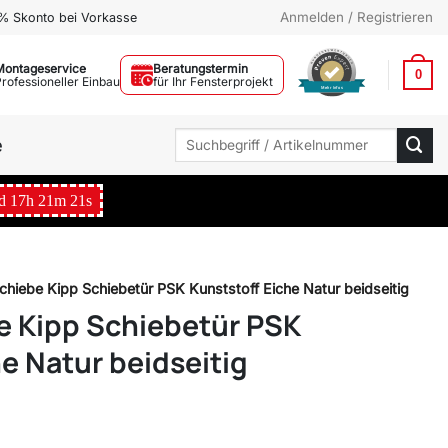
Anmelden / Registrieren
% Skonto bei Vorkasse
Montageservice
Beratungstermin
0
Professioneller Einbau
für Ihr Fensterprojekt
Mehr Infos
Suchen
e
nach:
d
17
h
21
m
20
s
Schiebe Kipp Schiebetür PSK Kunststoff Eiche Natur beidseitig
be Kipp Schiebetür PSK
e Natur beidseitig