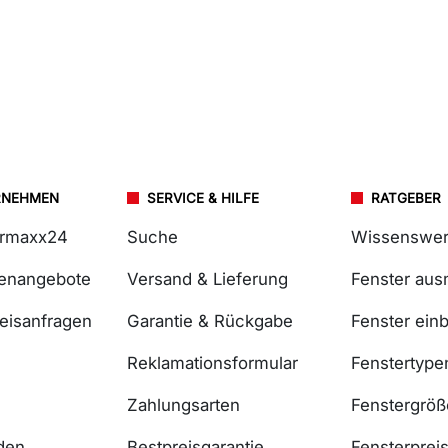
RNEHMEN
SERVICE & HILFE
RATGEBER
ermaxx24
Suche
Wissenswer
lenangebote
Versand & Lieferung
Fenster au
reisanfragen
Garantie & Rückgabe
Fenster ein
Reklamationsformular
Fenstertype
Zahlungsarten
Fenstergrö
den
Bestpreisgarantie
Fensterprei