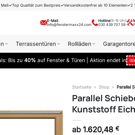
h Maß
✓
Top Qualität zum Bestpreis
✓
Versandkostenfrei ab 10 Elementen
✓
2 
E-Mail
Hotline
(9–16 Uhr)
info@fenstermaxx24.com
030 439 707 59
en
Terrassentüren
Rollläden
Garagentor
s: Bis zu
40%
auf Fenster & Türen | Aktion endet in
00
Startseite
»
Shop
»
Parallel 
Parallel Schie
Kunststoff Eich
ab
1.620,48
€