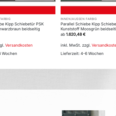
FARBIG
INNEN/AUSSEN FARBIG
ebe Kipp Schiebetür PSK
Parallel Schiebe Kipp Schieb
hwarzbraun beidseitig
Kunststoff Moosgrün beidseit
ab
1.620,48
€
gl.
Versandkosten
inkl. MwSt.
zzgl.
Versandkost
6 Wochen
Lieferzeit:
4-6 Wochen