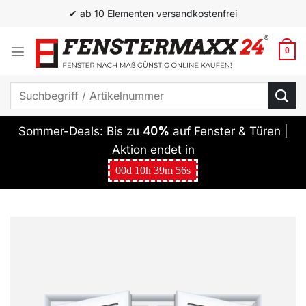
Zum
✔ ab 10 Elementen versandkostenfrei
Inhalt
springen
0
Suchen
nach:
Sommer-Deals: Bis zu
40%
auf Fenster & Türen |
Aktion endet in
00
d
10
h
39
m
55
s