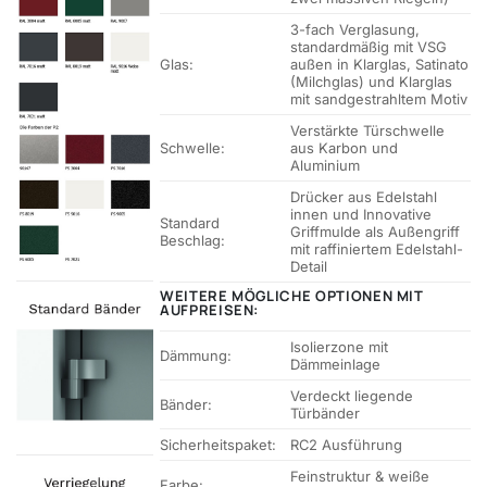
3-fach Verglasung,
standardmäßig mit VSG
Glas:
außen in Klarglas, Satinato
(Milchglas) und Klarglas
mit sandgestrahltem Motiv
Verstärkte Türschwelle
Schwelle:
aus Karbon und
Aluminium
Drücker aus Edelstahl
innen und Innovative
Standard
Griffmulde als Außengriff
Beschlag:
mit raffiniertem Edelstahl-
Detail
WEITERE MÖGLICHE OPTIONEN MIT
AUFPREISEN:
Isolierzone mit
Dämmung:
Dämmeinlage
Verdeckt liegende
Bänder:
Türbänder
Sicherheitspaket:
RC2 Ausführung
Feinstruktur & weiße
Farbe: