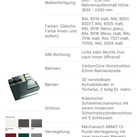
800 – 1250 mm
Maßanfertigung:
Rahmenaußenmaß Höhe:
1930 – 2400 mm
RAL 8019 matt, RAL 9007,
80077, RAL 6005 matt,
Farben (Gleiche
RAL 9016 Weiss glanz,
Farbe innen und
RAL 9016 Weiss matt, RAL
außen):
7016 matt, RAL 7021 matt,
70105, RAL 3004 matt
Links oder Rechts (nur
DIN-Richtung:
nach innen öffnend)
CarbonCore-Konstruktion
Rahmen:
83mm Rahmenbreite
3D verstellbare
Bänder:
Aufsatzbänder in
Türfarbe, 2 teilig Dr. Hahn
Klassischer
Schließmechanismus mit
Schloss:
einem modernen
Sicherheitszylinderschloss
mit 5 Schlüsseln
Mechanisch ARMO (3-
Verriegelung:
Punkt-Verriegelung mit
zwei massiven Riegeln)