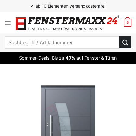
Zum
✔ ab 10 Elementen versandkostenfrei
Inhalt
springen
0
Suchen
nach:
Sommer-Deals: Bis zu
40%
auf Fenster & Türen