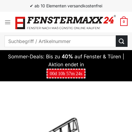
Zum
✔ ab 10 Elementen versandkostenfrei
Inhalt
springen
0
Suchen
nach:
Sommer-Deals: Bis zu
40%
auf Fenster & Türen |
Aktion endet in
00
d
10
h
57
m
23
s