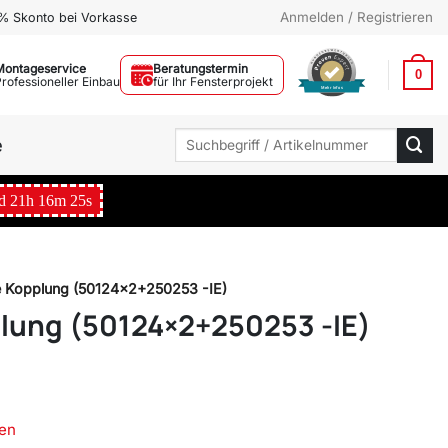
Anmelden / Registrieren
% Skonto bei Vorkasse
Montageservice
Beratungstermin
0
Professioneller Einbau
für Ihr Fensterprojekt
Mehr Infos
Suchen
e
nach:
d
21
h
16
m
24
s
e Kopplung (50124×2+250253 -IE)
lung (50124×2+250253 -IE)
en