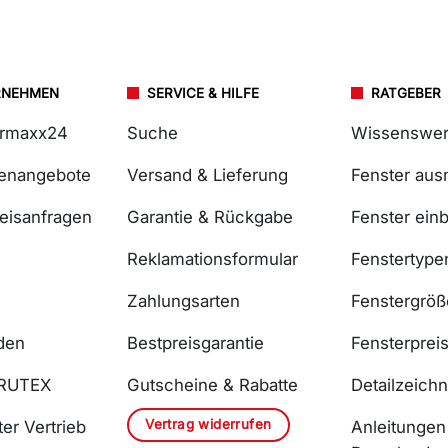
RNEHMEN
SERVICE & HILFE
RATGEBER
ermaxx24
Suche
Wissenswer
lenangebote
Versand & Lieferung
Fenster au
reisanfragen
Garantie & Rückgabe
Fenster ein
Reklamationsformular
Fenstertype
Zahlungsarten
Fenstergrö
den
Bestpreisgarantie
Fensterprei
DRUTEX
Gutscheine & Rabatte
Detailzeich
Vertrag widerrufen
er Vertrieb
Anleitungen