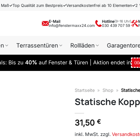
h Maß
✓
Top Qualität zum Bestpreis
✓
Versandkostenfrei ab 10 Elementen
✓
2 
E-Mail
Hotline
(9–16 Uhr)
info@fenstermaxx24.com
030 439 707 59
en
Terrassentüren
Rollläden
Garagentor
s: Bis zu
40%
auf Fenster & Türen | Aktion endet in
00
Startseite
»
Shop
»
Statisch
Statische Kopp
31,50
€
inkl. MwSt.
zzgl.
Versandkost