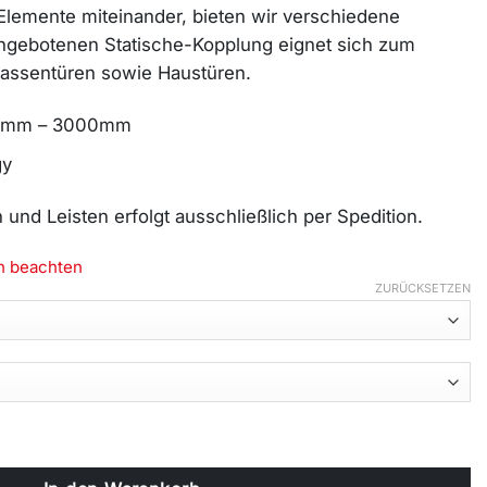
lemente miteinander, bieten wir verschiedene
angebotenen Statische-Kopplung eignet sich zum
rassentüren sowie Haustüren.
00mm – 3000mm
gy
und Leisten erfolgt ausschließlich per Spedition.
en beachten
ZURÜCKSETZEN
2+250253 -IE) Menge