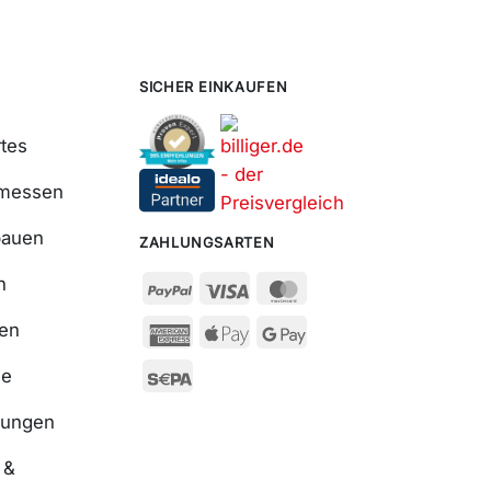
SICHER EINKAUFEN
tes
smessen
bauen
ZAHLUNGSARTEN
n
ßen
se
nungen
 &