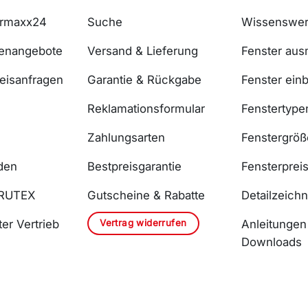
ermaxx24
Suche
Wissenswer
lenangebote
Versand & Lieferung
Fenster au
reisanfragen
Garantie & Rückgabe
Fenster ein
Reklamationsformular
Fenstertype
Zahlungsarten
Fenstergrö
den
Bestpreisgarantie
Fensterprei
DRUTEX
Gutscheine & Rabatte
Detailzeich
Vertrag widerrufen
er Vertrieb
Anleitungen
Downloads