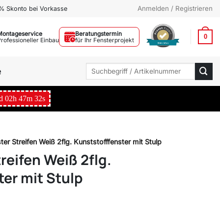
Anmelden / Registrieren
% Skonto bei Vorkasse
Montageservice
Beratungstermin
0
Professioneller Einbau
für Ihr Fensterprojekt
Mehr Infos
Suchen
e
nach:
d
02
h
47
m
31
s
ter Streifen Weiß 2flg. Kunststofffenster mit Stulp
reifen Weiß 2flg.
ter mit Stulp