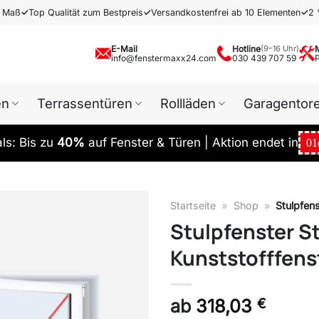
h Maß
✓
Top Qualität zum Bestpreis
✓
Versandkostenfrei ab 10 Elementen
✓
2 
E-Mail
Hotline
(9–16 Uhr)
info@fenstermaxx24.com
030 439 707 59
en
Terrassentüren
Rollläden
Garagentor
s: Bis zu
40%
auf Fenster & Türen | Aktion endet in
01
Startseite
»
Shop
»
Stulpfens
Stulpfenster St
Kunststofffens
ab
318,03
€