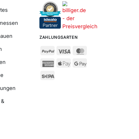
tes
smessen
bauen
ZAHLUNGSARTEN
n
ßen
se
nungen
 &