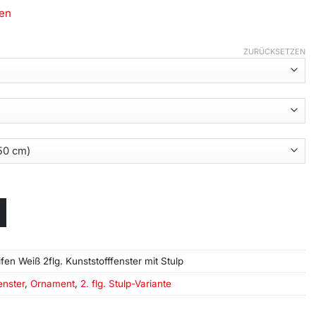
en
ZURÜCKSETZEN
ifen Weiß 2flg. Kunststofffenster mit Stulp
enster
,
Ornament
,
2. flg. Stulp-Variante