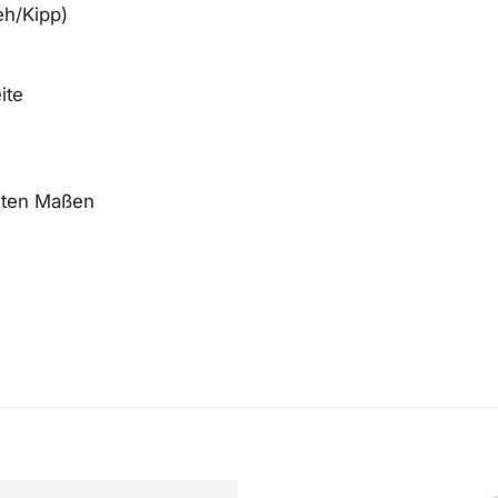
eh/Kipp)
ite
chten Maßen