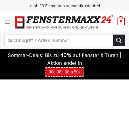
Zum
✔ ab 10 Elementen versandkostenfrei
Inhalt
springen
0
Suchen
nach:
Sommer-Deals: Bis zu
40%
auf Fenster & Türen |
Aktion endet in
00
d
08
h
08
m
49
s