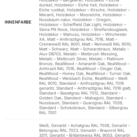
Holzdekor – Bergkiefer, Holzdekor – Eiche
dunkel, Holzdekor – Eiche hell, Holzdekor –
Eiche rustikal, Holzdekor – Kirsche, Holzdekor –
Meranti, Holzdekor – Mooreiche, Holzdekor –
Nussbaum natur, Holzdekor – Oregon,
INNENFARBE
Holzdekor – Scheffield Oak Light, Holzdekor –
Siena PN Noce, Holzdekor – Streifendouglasie,
Holzdekor – Walnuss, Holzdekor – Winchester
XA, Matt – Anthrazitgrau RAL 7016, Matt –
Cremeweiß RAL 9001, Matt – Reinweiß RAL 9010,
Matt – Schwarz, Matt – Schwarzbraun, Metalic –
Alux DB703, Metalic – Metbrush Messing,
Metalic – Metbrush Silver, Metalic – Platinium
Bronze, RealWood – Amaranth Oak, RealWood –
Anthrazit RAL 7016, RealWood – Ginger Oak,
RealWood – Honey Oak, RealWood – Turner Oak,
RealWood – Weisbach Eiche, RealWood – Weiß
RAL 9010, Standard – Anthrazitgrau RAL 7016
genarbt, Standard – Anthrazitgrau RAL 7016 glatt,
Standard – Basaltgrau RAL 7012, Standard –
Golden Oak, Standard – Mahagoni, Standard –
Nussbaum, Standard – Quarzgrau RAL 7039,
Standard – Schokobraun, Standard – Silbergrau
RAL 7001
Weiß, Genarbt – Achatgrau RAL 7038, Genarbt –
Betongrau RAL 7023, Genarbt – Braunrot RAL
3011, Genarbt – Brillantweiss RAL 9003, Genarbt