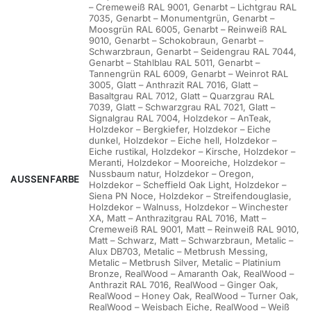
– Cremeweiß RAL 9001, Genarbt – Lichtgrau RAL
7035, Genarbt – Monumentgrün, Genarbt –
Moosgrün RAL 6005, Genarbt – Reinweiß RAL
9010, Genarbt – Schokobraun, Genarbt –
Schwarzbraun, Genarbt – Seidengrau RAL 7044,
Genarbt – Stahlblau RAL 5011, Genarbt –
Tannengrün RAL 6009, Genarbt – Weinrot RAL
3005, Glatt – Anthrazit RAL 7016, Glatt –
Basaltgrau RAL 7012, Glatt – Quarzgrau RAL
7039, Glatt – Schwarzgrau RAL 7021, Glatt –
Signalgrau RAL 7004, Holzdekor – AnTeak,
Holzdekor – Bergkiefer, Holzdekor – Eiche
dunkel, Holzdekor – Eiche hell, Holzdekor –
Eiche rustikal, Holzdekor – Kirsche, Holzdekor –
Meranti, Holzdekor – Mooreiche, Holzdekor –
Nussbaum natur, Holzdekor – Oregon,
AUSSENFARBE
Holzdekor – Scheffield Oak Light, Holzdekor –
Siena PN Noce, Holzdekor – Streifendouglasie,
Holzdekor – Walnuss, Holzdekor – Winchester
XA, Matt – Anthrazitgrau RAL 7016, Matt –
Cremeweiß RAL 9001, Matt – Reinweiß RAL 9010,
Matt – Schwarz, Matt – Schwarzbraun, Metalic –
Alux DB703, Metalic – Metbrush Messing,
Metalic – Metbrush Silver, Metalic – Platinium
Bronze, RealWood – Amaranth Oak, RealWood –
Anthrazit RAL 7016, RealWood – Ginger Oak,
RealWood – Honey Oak, RealWood – Turner Oak,
RealWood – Weisbach Eiche, RealWood – Weiß