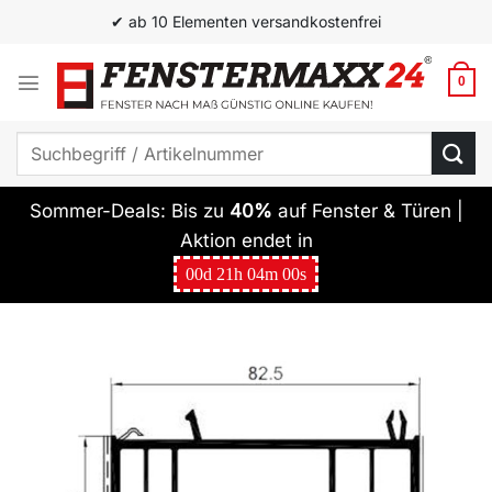
Zum
✔ ab 10 Elementen versandkostenfrei
Inhalt
springen
0
Suchen
nach:
Sommer-Deals: Bis zu
40%
auf Fenster & Türen |
Aktion endet in
00
d
21
h
04
m
00
s