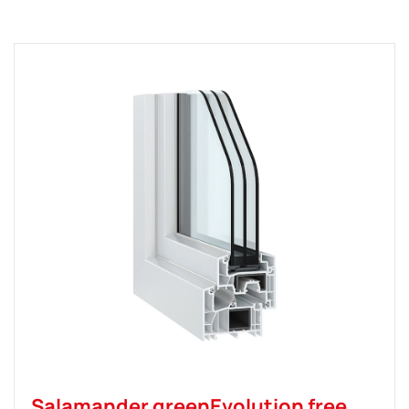
Salamander greenEvolution free