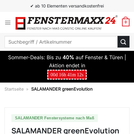
Zum
✔ Top Qualität zum besten Preis
Inhalt
springen
0
Suchen
nach:
Sommer-Deals: Bis zu
40%
auf Fenster & Türen |
Aktion endet in
00
d
16
h
41
m
11
s
Startseite
»
SALAMANDER greenEvolution
SALAMANDER Fenstersysteme nach Maß
SALAMANDER greenEvolution