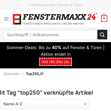
Zum
✔ ab 10 Elementen versandkostenfrei
Inhalt
springen
0
Suchen
nach:
Sommer-Deals: Bis zu
40%
auf Fenster & Türen |
Aktion endet in
00
d
18
h
20
m
24
s
Startseite
»
Top250_t1
it Tag “top250” verknüpfte Artikel