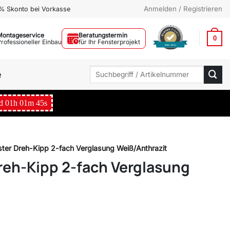
Anmelden / Registrieren
% Skonto bei Vorkasse
Montageservice
Beratungstermin
0
Professioneller Einbau
für Ihr Fensterprojekt
Mehr Infos
Suchen
e
nach:
d
01
h
01
m
44
s
nster Dreh-Kipp 2-fach Verglasung Weiß/Anthrazit
Dreh-Kipp 2-fach Verglasung
t