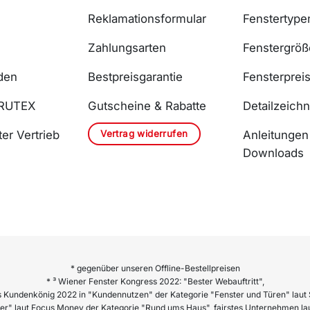
Reklamationsformular
Fenstertype
Zahlungsarten
Fenstergrö
den
Bestpreisgarantie
Fensterprei
DRUTEX
Gutscheine & Rabatte
Detailzeich
Vertrag widerrufen
er Vertrieb
Anleitungen
Downloads
* gegenüber unseren Offline-Bestellpreisen
* ³ Wiener Fenster Kongress 2022: "Bester Webauftritt",
 Kundenkönig 2022 in "Kundennutzen" der Kategorie "Fenster und Türen" laut 
er" laut Focus Money der Kategorie "Rund ums Haus", fairstes Unternehmen lau