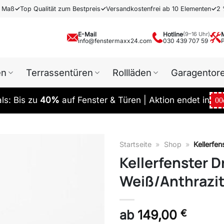
h Maß
✓
Top Qualität zum Bestpreis
✓
Versandkostenfrei ab 10 Elementen
✓
2 
E-Mail
Hotline
(9–16 Uhr)
info@fenstermaxx24.com
030 439 707 59
en
Terrassentüren
Rollläden
Garagentor
s: Bis zu
40%
auf Fenster & Türen | Aktion endet in
00
Startseite
»
Shop
»
Kellerfe
Kellerfenster 
Weiß/Anthrazi
ab
149,00
€