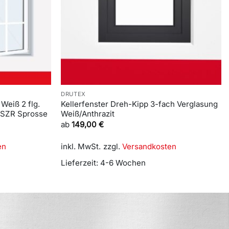
DRUTEX
Weiß 2 flg.
Kellerfenster Dreh-Kipp 3-fach Verglasung
m SZR Sprosse
Weiß/Anthrazit
ab
149,00
€
en
inkl. MwSt.
zzgl.
Versandkosten
Lieferzeit:
4-6 Wochen