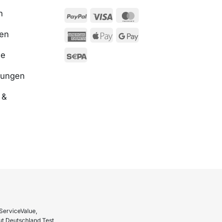
n
ßen
se
nungen
 &
ServiceValue,
t Deutschland Test,