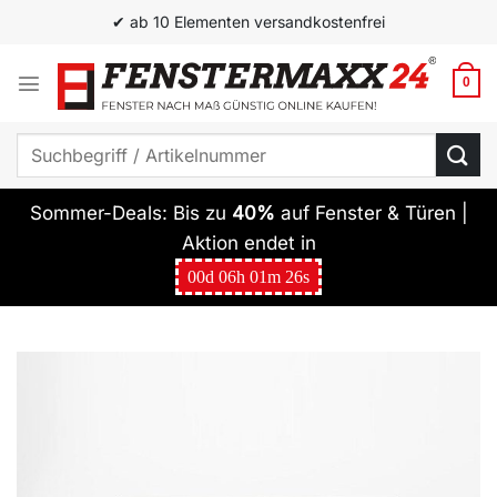
Zum
✔ ab 10 Elementen versandkostenfrei
Inhalt
springen
0
Suchen
nach:
Sommer-Deals: Bis zu
40%
auf Fenster & Türen |
Aktion endet in
00
d
06
h
01
m
25
s