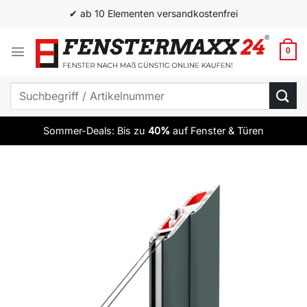
Zum
✔ ab 10 Elementen versandkostenfrei
Inhalt
springen
0
Suchen
nach:
Sommer-Deals: Bis zu
40%
auf Fenster & Türen