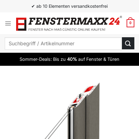
Zum
✔ ab 10 Elementen versandkostenfrei
Inhalt
springen
0
Suchen
nach:
Sommer-Deals: Bis zu
40%
auf Fenster & Türen