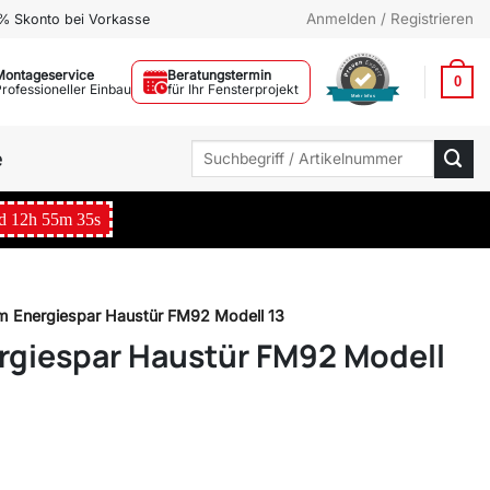
Anmelden / Registrieren
% Skonto bei Vorkasse
Montageservice
Beratungstermin
0
Professioneller Einbau
für Ihr Fensterprojekt
Mehr Infos
Suchen
e
nach:
d
12
h
55
m
33
s
m Energiespar Haustür FM92 Modell 13
rgiespar Haustür FM92 Modell