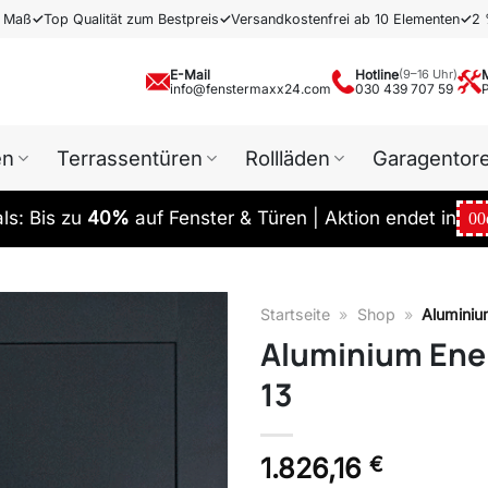
h Maß
✓
Top Qualität zum Bestpreis
✓
Versandkostenfrei ab 10 Elementen
✓
2 
E-Mail
Hotline
(9–16 Uhr)
info@fenstermaxx24.com
030 439 707 59
en
Terrassentüren
Rollläden
Garagentor
s: Bis zu
40%
auf Fenster & Türen | Aktion endet in
00
Startseite
»
Shop
»
Aluminiu
Aluminium Ene
13
1.826,16
€