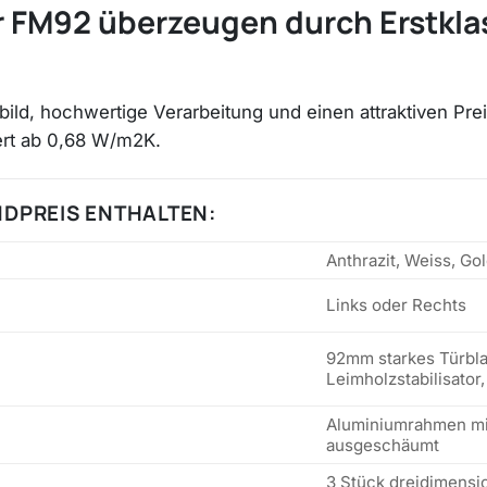
 FM92 überzeugen durch Erstklas
ild, hochwertige Verarbeitung und einen attraktiven 
ert ab 0,68 W/m2K.
DPREIS ENTHALTEN:
Anthrazit, Weiss, Go
Links oder Rechts
92mm starkes Türbla
Leimholzstabilisator
Aluminiumrahmen mit
ausgeschäumt
3 Stück dreidimensi