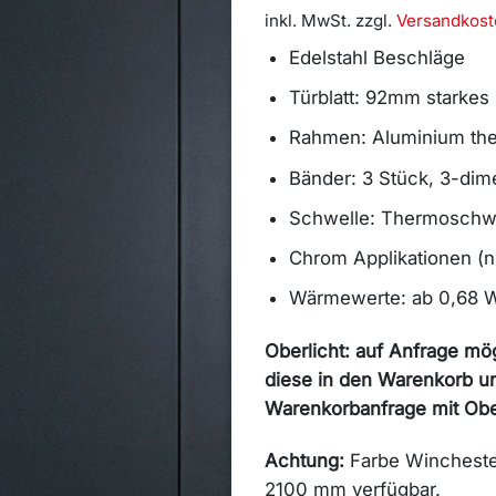
inkl. MwSt.
zzgl.
Versandkost
Edelstahl Beschläge
Türblatt: 92mm starkes
Rahmen: Aluminium the
Bänder: 3 Stück, 3-dime
Schwelle: Thermoschwel
Chrom Applikationen (nu
Wärmewerte: ab 0,68
Oberlicht: auf Anfrage mög
diese in den Warenkorb u
Warenkorbanfrage mit Ober
Achtung:
Farbe Wincheste
2100 mm verfügbar.