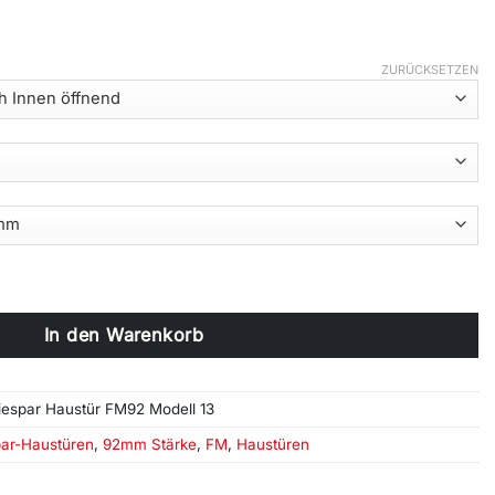
ZURÜCKSETZEN
tür FM92 Modell 13 Menge
In den Warenkorb
iespar Haustür FM92 Modell 13
par-Haustüren
,
92mm Stärke
,
FM
,
Haustüren