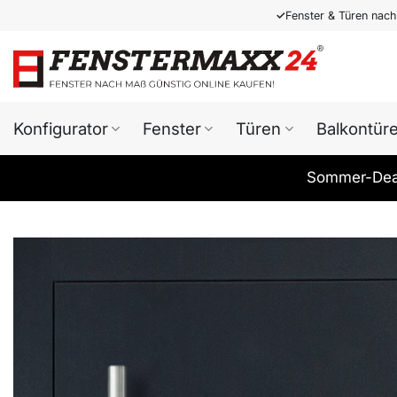
Zum
✓
Fenster & Türen nac
Inhalt
springen
Konfigurator
Fenster
Türen
Balkontür
Sommer-Deal