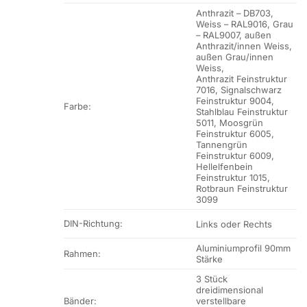
Anthrazit – DB703,
Weiss – RAL9016, Grau
– RAL9007, außen
Anthrazit/innen Weiss,
außen Grau/innen
Weiss,
Anthrazit Feinstruktur
7016, Signalschwarz
Feinstruktur 9004,
Farbe:
Stahlblau Feinstruktur
5011, Moosgrün
Feinstruktur 6005,
Tannengrün
Feinstruktur 6009,
Hellelfenbein
Feinstruktur 1015,
Rotbraun Feinstruktur
3099
DIN-Richtung:
Links oder Rechts
Aluminiumprofil 90mm
Rahmen:
Stärke
3 Stück
dreidimensional
Bänder:
verstellbare