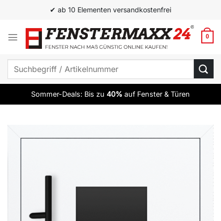
Zum
✔ ab 10 Elementen versandkostenfrei
Inhalt
springen
0
Suchen
nach:
Sommer-Deals: Bis zu
40%
auf Fenster & Türen