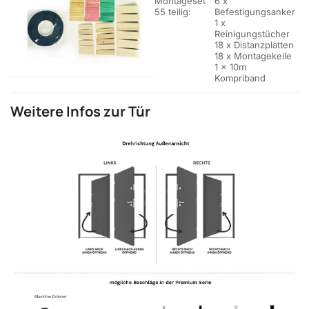
Montageset
6 x
55 teilig:
Befestigungsanker
1 x
Reinigungstücher
18 x Distanzplatten
18 x Montagekeile
1 x 10m
Kompriband
Weitere Infos zur Tür