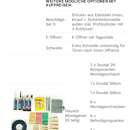
WEITERE MÖGLICHE OPTIONEN MIT
AUFPREISEN:
Drücker aus Edelstahl innen,
Beschläge-
Knauf + Sicherheitsrosette
Set 3:
außen inkl. Profilzylinder mit
3 Schlüssel
E-Öffner:
E-Öffner mit Tagesfalle
Extra Schwelle notwendig für
Schwelle:
Türen nach innen öffnend
2 x Soudal 2K-
Komponenten
Montageschaum
1 x Soudal Silikon
1 x Soudal Silikon
6 x
Montageschrauben
Haustür
Montageset
6 x
55 teilig:
Befestigungsanker
1 x