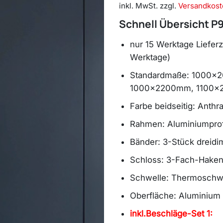
inkl. MwSt.
zzgl.
Versandkost
Schnell Übersicht P
nur 15 Werktage Lieferz
Werktage)
Standardmaße: 1000x
1000x2200mm, 1100
Farbe beidseitig: Anth
Rahmen: Aluminiumprof
Bänder: 3-Stück dreidi
Schloss: 3-Fach-Haken
Schwelle: Thermoschwel
Oberfläche: Aluminium 
inkl.Beschläge-Set 1: