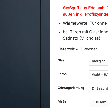
Stoßgriff aus Edelstahl
außen inkl. Profilzylind
Wärmewerte: Tür ohne 
bei Türen mit Glas: in
Satinato (Milchglas)
Lieferzeit:
4-6 Wochen
Alternative:
Glas
Farbe
Öffnungsrichtung
Maße