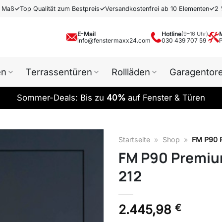
h Maß
✓
Top Qualität zum Bestpreis
✓
Versandkostenfrei ab 10 Elementen
✓
2 
E-Mail
Hotline
(9–16 Uhr)
info@fenstermaxx24.com
030 439 707 59
en
Terrassentüren
Rollläden
Garagentor
Sommer-Deals: Bis zu
40%
auf Fenster & Türen
Startseite
»
Shop
»
FM P90 P
FM P90 Premiu
212
2.445,98
€