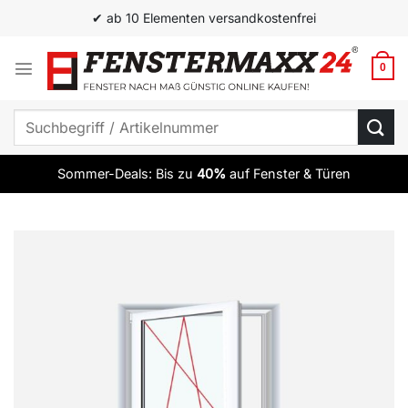
Zum
✔ ab 10 Elementen versandkostenfrei
Inhalt
springen
0
Suchen
nach:
Sommer-Deals: Bis zu
40%
auf Fenster & Türen