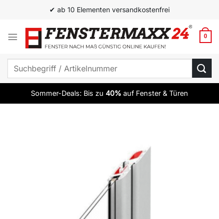
Zum
✔ ab 10 Elementen versandkostenfrei
Inhalt
springen
0
Suchen
nach:
Sommer-Deals: Bis zu
40%
auf Fenster & Türen