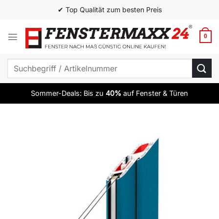
Zum
✔ Top Qualität zum besten Preis
Inhalt
springen
0
Suchen
nach:
Sommer-Deals: Bis zu
40%
auf Fenster & Türen