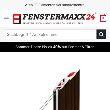
Zum
✔ ab 10 Elementen versandkostenfrei
Inhalt
springen
0
Suchen
nach:
Sommer-Deals: Bis zu
40%
auf Fenster & Türen