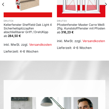
DRUTEX
DRUTEX
Kellerfenster Sheffield Oak Light 4
Pfostenfenster Master Carre Weiß
Sicherheitspilzzapfen
2flg. Kunststofffenster mit Pfosten
abschließbarer Griff / Dreh/Kipp
ab
316,23
€
ab
284,50
€
inkl. MwSt.
zzgl.
Versandkosten
inkl. MwSt.
zzgl.
Versandkosten
Lieferzeit:
4-6 Wochen
Lieferzeit:
4-6 Wochen