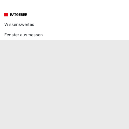
RATGEBER
Wissenswertes
Fenster ausmessen
Fenster einbauen
Fenstertypen
Fenstergrößen
Fensterpreise
Detailzeichnungen
Anleitungen & Downloads
SICHER EINKAUFEN