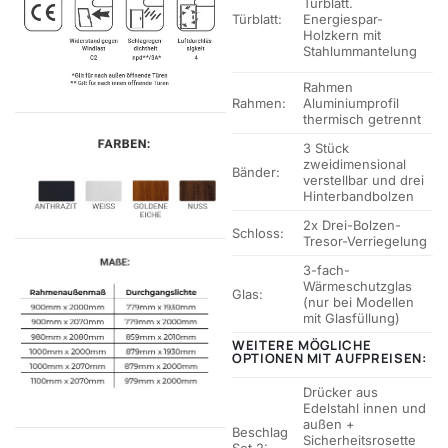
Türblatt.
Türblatt:
Energiespar-
Holzkern mit
Stahlummantelung
Rahmen
Rahmen:
Aluminiumprofil
thermisch getrennt
3 Stück
zweidimensional
Bänder:
verstellbar und drei
Hinterbandbolzen
2x Drei-Bolzen-
Schloss:
Tresor-Verriegelung
3-fach-
Wärmeschutzglas
Glas:
(nur bei Modellen
mit Glasfüllung)
WEITERE MÖGLICHE
OPTIONEN MIT AUFPREISEN:
Drücker aus
Edelstahl innen und
außen +
Beschlag
Sicherheitsrosette
Set 2: