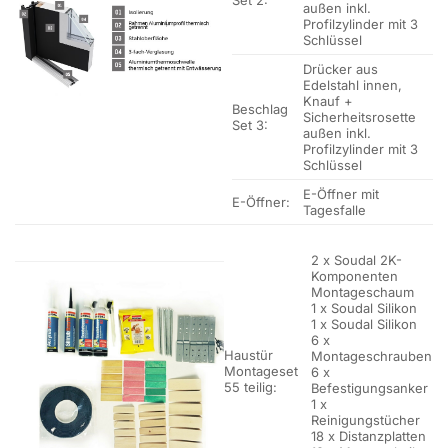
außen inkl.
Profilzylinder mit 3
Schlüssel
Drücker aus
Edelstahl innen,
Knauf +
Beschlag
Sicherheitsrosette
Set 3:
außen inkl.
Profilzylinder mit 3
Schlüssel
E-Öffner mit
E-Öffner:
Tagesfalle
2 x Soudal 2K-
Komponenten
Montageschaum
1 x Soudal Silikon
1 x Soudal Silikon
6 x
Haustür
Montageschrauben
Montageset
6 x
55 teilig:
Befestigungsanker
1 x
Reinigungstücher
18 x Distanzplatten