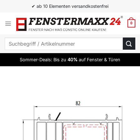
Zum
✔ ab 10 Elementen versandkostenfrei
Inhalt
springen
0
Suchen
nach:
Sommer-Deals: Bis zu
40%
auf Fenster & Türen