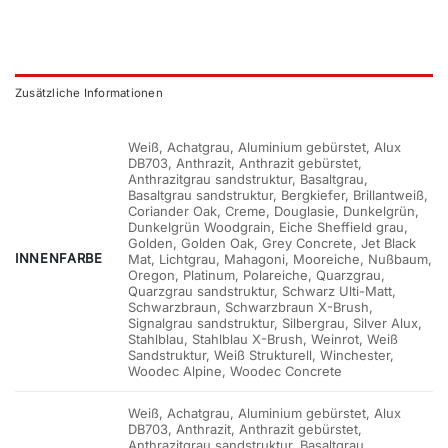
Zusätzliche Informationen
Weiß, Achatgrau, Aluminium gebürstet, Alux
DB703, Anthrazit, Anthrazit gebürstet,
Anthrazitgrau sandstruktur, Basaltgrau,
Basaltgrau sandstruktur, Bergkiefer, Brillantweiß,
Coriander Oak, Creme, Douglasie, Dunkelgrün,
Dunkelgrün Woodgrain, Eiche Sheffield grau,
Golden, Golden Oak, Grey Concrete, Jet Black
INNENFARBE
Mat, Lichtgrau, Mahagoni, Mooreiche, Nußbaum,
Oregon, Platinum, Polareiche, Quarzgrau,
Quarzgrau sandstruktur, Schwarz Ulti-Matt,
Schwarzbraun, Schwarzbraun X-Brush,
Signalgrau sandstruktur, Silbergrau, Silver Alux,
Stahlblau, Stahlblau X-Brush, Weinrot, Weiß
Sandstruktur, Weiß Strukturell, Winchester,
Woodec Alpine, Woodec Concrete
Weiß, Achatgrau, Aluminium gebürstet, Alux
DB703, Anthrazit, Anthrazit gebürstet,
Anthrazitgrau sandstruktur, Basaltgrau,