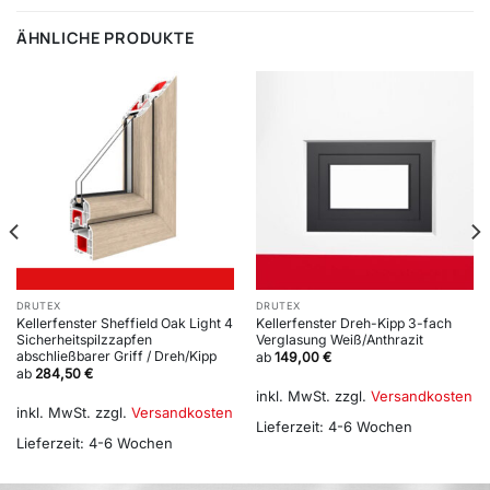
ÄHNLICHE PRODUKTE
DRUTEX
DRUTEX
Kellerfenster Sheffield Oak Light 4
Kellerfenster Dreh-Kipp 3-fach
Sicherheitspilzzapfen
Verglasung Weiß/Anthrazit
abschließbarer Griff / Dreh/Kipp
ab
149,00
€
ab
284,50
€
inkl. MwSt.
zzgl.
Versandkosten
inkl. MwSt.
zzgl.
Versandkosten
Lieferzeit:
4-6 Wochen
Lieferzeit:
4-6 Wochen