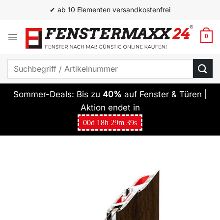
Zum
✔ ab 10 Elementen versandkostenfrei
Inhalt
springen
0
Suchen
nach:
Sommer-Deals: Bis zu
40%
auf Fenster & Türen |
Aktion endet in
00
d
18
h
29
m
38
s