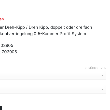
en
ter Dreh-Kipp / Dreh Kipp, doppelt oder dreifach
ilzkopfverriegelung & 5-Kammer Profil-System.
 703905
t 703905
ZURÜCKSETZEN