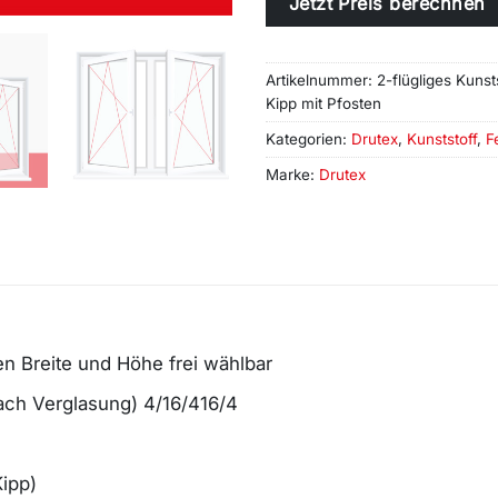
Jetzt Preis berechnen
Artikelnummer:
2-flügliges Kuns
Kipp mit Pfosten
Kategorien:
Drutex
,
Kunststoff
,
F
Marke:
Drutex
en Breite und Höhe frei wählbar
fach Verglasung) 4/16/416/4
Kipp)