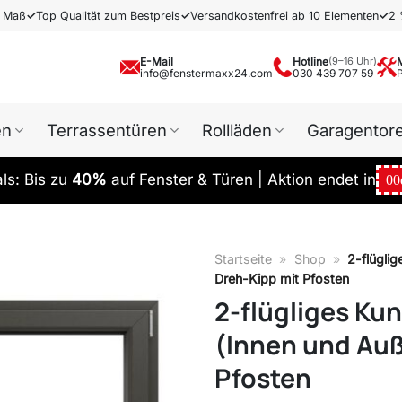
h Maß
✓
Top Qualität zum Bestpreis
✓
Versandkostenfrei ab 10 Elementen
✓
2 
E-Mail
Hotline
(9–16 Uhr)
info@fenstermaxx24.com
030 439 707 59
en
Terrassentüren
Rollläden
Garagentor
s: Bis zu
40%
auf Fenster & Türen | Aktion endet in
00
Startseite
»
Shop
»
2-flügli
Dreh-Kipp mit Pfosten
2-flügliges Ku
(Innen und Auß
Pfosten