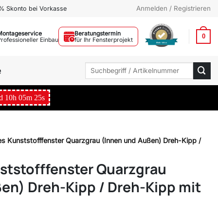
Anmelden / Registrieren
% Skonto bei Vorkasse
Montageservice
Beratungstermin
0
Professioneller Einbau
für Ihr Fensterprojekt
Mehr Infos
Suchen
e
nach:
d
10
h
05
m
24
s
ges Kunststofffenster Quarzgrau (Innen und Außen) Dreh-Kipp /
nststofffenster Quarzgrau
en) Dreh-Kipp / Dreh-Kipp mit