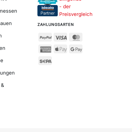
smessen
bauen
ZAHLUNGSARTEN
n
ßen
se
nungen
 &