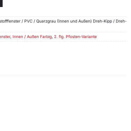
tstofffenster / PVC / Quarzgrau (Innen und Außen) Dreh-Kipp / Dreh-
enster
,
Innen / Außen Farbig
,
2. flg. Pfosten-Variante