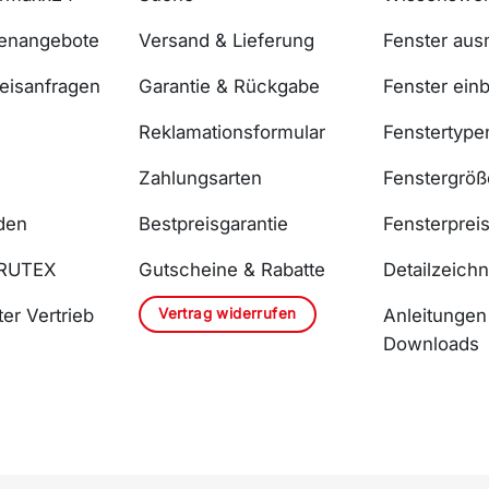
lenangebote
Versand & Lieferung
Fenster au
reisanfragen
Garantie & Rückgabe
Fenster ein
Reklamationsformular
Fenstertype
Zahlungsarten
Fenstergrö
den
Bestpreisgarantie
Fensterprei
DRUTEX
Gutscheine & Rabatte
Detailzeich
Vertrag widerrufen
er Vertrieb
Anleitungen
Downloads