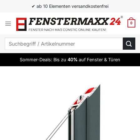
Zum
✔ ab 10 Elementen versandkostenfrei
Inhalt
springen
0
Suchen
nach:
Sommer-Deals: Bis zu
40%
auf Fenster & Türen