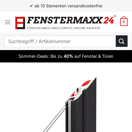
Zum
✔ ab 10 Elementen versandkostenfrei
Inhalt
springen
0
Suchen
nach:
Sommer-Deals: Bis zu
40%
auf Fenster & Türen