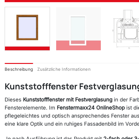
Beschreibung
Zusätzliche Informationen
Kunststofffenster Festverglasun
Dieses
Kunststofffenster mit Festverglasung
in der Far
Fensterelemente. Im
Fenstermaxx24 OnlineShop
ist d
pflegeleichtes und optisch ansprechendes Fenster au
eine klare Optik und ein ruhiges Fassadenbild im Vord
Je nach Ausführung ist das Produkt mit
2-fach oder 3