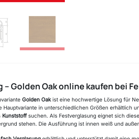
g – Golden Oak online kaufen bei 
bvariante
Golden Oak
ist eine hochwertige Lösung für N
ie Hauptvariante in unterschiedlichen Größen erhältlich un
s
Kunststoff
suchen. Als Festverglasung eignet sich dieses
ergrund stehen. Die Ausführung ist innen weiß und außen
-fach Verglasung
erhältlich und unterstützt damit eine m