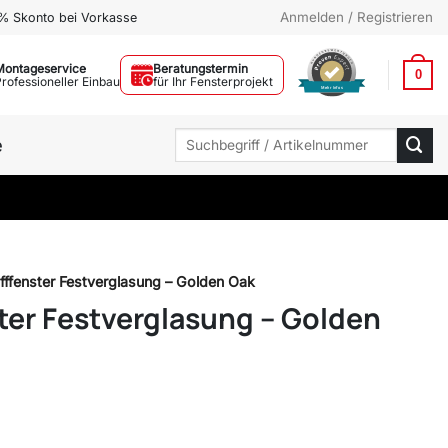
Anmelden / Registrieren
% Skonto bei Vorkasse
Montageservice
Beratungstermin
0
Professioneller Einbau
für Ihr Fensterprojekt
Mehr Infos
Suchen
e
nach:
fffenster Festverglasung – Golden Oak
ter Festverglasung – Golden