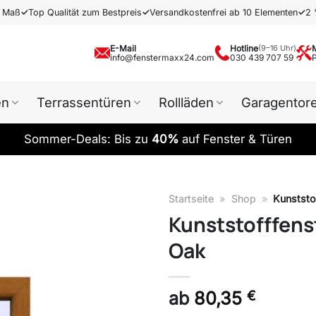
h Maß
✓
Top Qualität zum Bestpreis
✓
Versandkostenfrei ab 10 Elementen
✓
2 
E-Mail
Hotline
(9–16 Uhr)
info@fenstermaxx24.com
030 439 707 59
en
Terrassentüren
Rollläden
Garagentor
Sommer-Deals: Bis zu
40%
auf Fenster & Türen
Startseite
»
Shop
»
Kunststo
Kunststofffens
Oak
ab
80,35
€