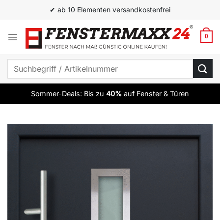
Zum
✔ ab 10 Elementen versandkostenfrei
Inhalt
springen
0
Suchen
nach:
Sommer-Deals: Bis zu
40%
auf Fenster & Türen