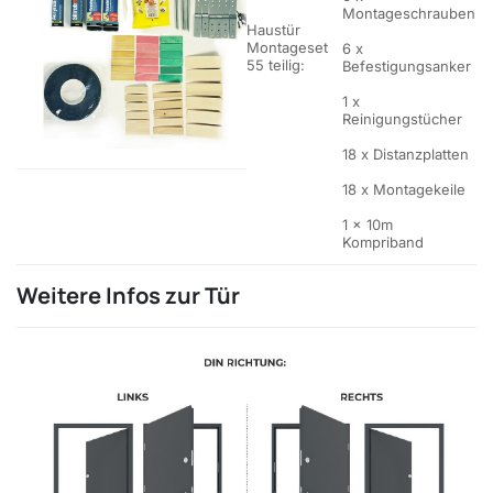
Montageschrauben
Haustür
Montageset
6 x
55 teilig:
Befestigungsanker
1 x
Reinigungstücher
18 x Distanzplatten
18 x Montagekeile
1 x 10m
Kompriband
Weitere Infos zur Tür