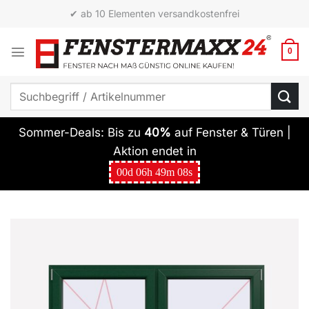
Zum
✔ Top Qualität zum besten Preis
Inhalt
springen
0
Suchen
nach:
Sommer-Deals: Bis zu
40%
auf Fenster & Türen |
Aktion endet in
00
d
06
h
49
m
07
s