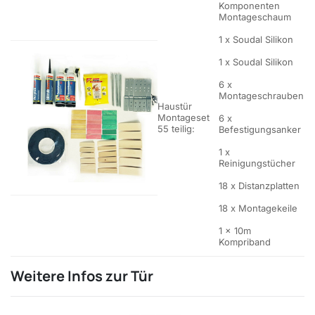
Komponenten
Montageschaum
1 x Soudal Silikon
1 x Soudal Silikon
6 x
Montageschrauben
Haustür
Montageset
6 x
55 teilig:
Befestigungsanker
1 x
Reinigungstücher
18 x Distanzplatten
18 x Montagekeile
1 x 10m
Kompriband
Weitere Infos zur Tür