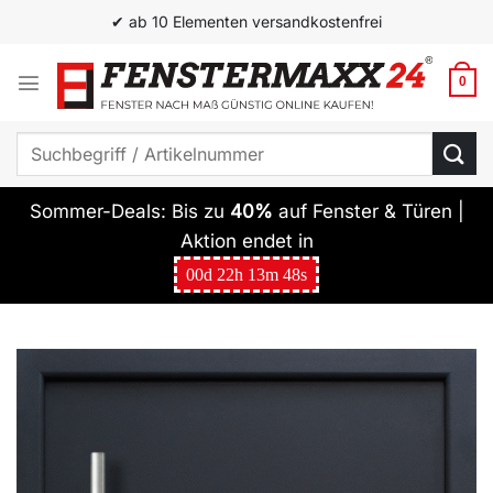
Zum
✔ Top Qualität zum besten Preis
Inhalt
springen
0
Suchen
nach:
Sommer-Deals: Bis zu
40%
auf Fenster & Türen |
Aktion endet in
00
d
22
h
13
m
47
s