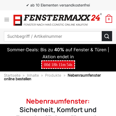
Zum
✔ Top Qualität zum besten Preis
Inhalt
springen
0
Suchen
nach:
Sommer-Deals: Bis zu
40%
auf Fenster & Türen |
Aktion endet in
00
d
18
h
11
m
52
s
Startseite
»
Inhalte
»
Produkte
»
Nebenraumfenster
online bestellen
Nebenraumfenster:
Sicherheit, Komfort und